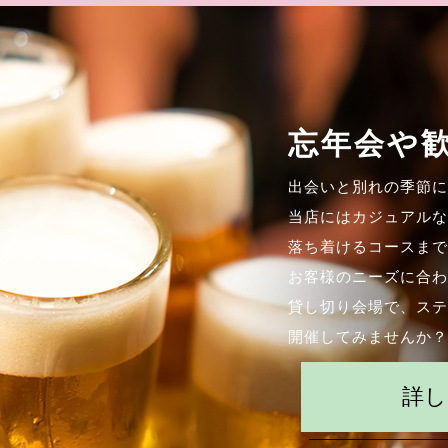
忘年会や
出会いと別れの季節に
当店にはカジュアルな
落ち着けるコースまで
お客様のニーズに合わ
貸し切り会場で、ステ
開催してみませんか？
詳し