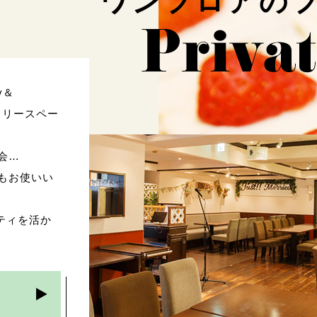
ワンフロアの
y＆
ドフリースペー
会…
もお使いい
シティを活か