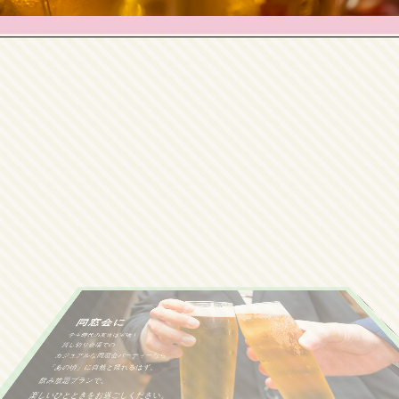
同窓会に
学生時代の友達は宝物！
貸し切り会場での
カジュアルな同窓会パーティーなら
「あの頃」に自然と帰れるはず。
飲み放題プランで、
楽しいひとときをお過ごしください。